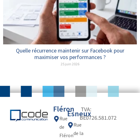
Quelle récurrence maintenir sur Facebook pour
maximiser vos performances ?
25 juin 2026
Fléron
TVA:
Esneux
BE0726.581.072
Rue
Rue
de
de la
Fléron