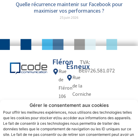
Quelle récurrence maintenir sur Facebook pour
maximiser vos performances ?
25 juin 2026
Fléron
TVA:
Esneux
BE0726.581.072
Rue
Rue
de
de la
Fléron
Corniche
106
30
4623
Gérer le consentement aux cookies
Politique
Politique
4130
de
des
Magnée
Pour offrir les meilleures expériences, nous utilisons des technologies telles
confidentialité
cookies
que les cookies pour stocker et/ou accéder aux informations des appareils.
Esneux
(Fléron)
Le fait de consentir à ces technologies nous permettra de traiter des
(Tilff)
+32
données telles que le comportement de navigation ou les ID uniques sur ce
site. Le fait de ne pas consentir ou de retirer son consentement peut avoir un
+32
(0)479.65.04.85