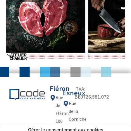
Fléron
TVA:
Esneux
BE0726.581.072
Rue
Rue
de
de la
Fléron
Corniche
106
30
4623
Gérer le consentement aux cookies
Politique
Politique