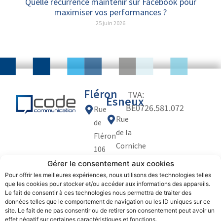
Quelle récurrence maintenir sur Facebook pour
maximiser vos performances ?
25 juin 2026
Fléron
TVA:
Esneux
BE0726.581.072
Rue
Rue
de
de la
Fléron
Corniche
106
30
4623
Gérer le consentement aux cookies
Politique
Politique
4130
de
des
Magnée
Pour offrir les meilleures expériences, nous utilisons des technologies telles
confidentialité
cookies
que les cookies pour stocker et/ou accéder aux informations des appareils.
Esneux
(Fléron)
Le fait de consentir à ces technologies nous permettra de traiter des
(Tilff)
+32
données telles que le comportement de navigation ou les ID uniques sur ce
site. Le fait de ne pas consentir ou de retirer son consentement peut avoir un
+32
(0)479.65.04.85
effet négatif sur certaines caractéristiques et fonctions.