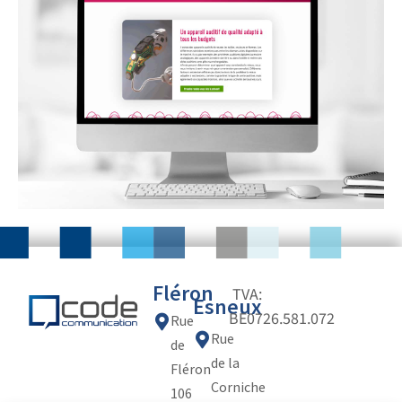
Fléron
TVA:
Esneux
BE0726.581.072
Rue
Rue
de
de la
Fléron
Corniche
106