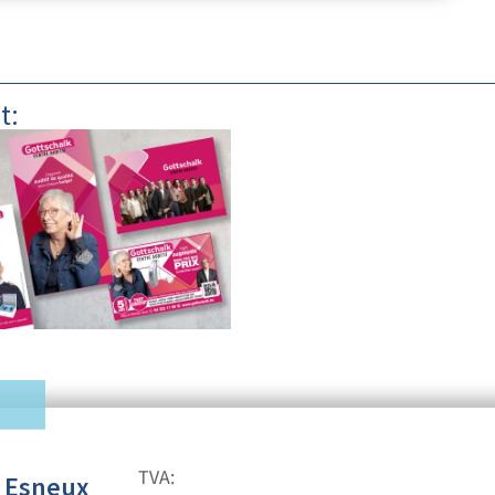
t:
TVA:
Esneux